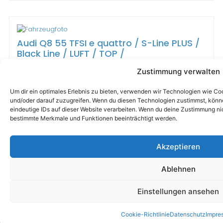
Audi Q8 55 TFSI e quattro / S-Line PLUS /
Black Line / LUFT / TOP /
Karosserieform
Laufleistung
Zustimmung verwalten
SUV/Geländewagen
29.000 km
Um dir ein optimales Erlebnis zu bieten, verwenden wir Technologien wie C
Treibstoff
Erstzulassung
Elektro/Benzin
01/2022
und/oder darauf zuzugreifen. Wenn du diesen Technologien zustimmst, könne
eindeutige IDs auf dieser Website verarbeiten. Wenn du deine Zustimmung nic
Getriebe
Leistung
bestimmte Merkmale und Funktionen beeinträchtigt werden.
Automatik
381 PS
€ 64.900,-
Akzeptieren
Ablehnen
Einstellungen ansehen
Volkswagen T-Roc 2.0 TDI Sport 4Motion
Cookie-Richtlinie
Datenschutz
Impre
/ ASSISTENZSYSTEME / NAVI /